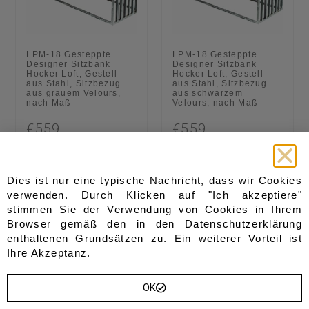
LPM-18 Gesteppte
LPM-18 Gesteppte
Designer Sitzbank
Designer Sitzbank
Hocker Loft, Gestell
Hocker Loft, Gestell
aus Stahl, Sitzbezug
aus Stahl, Sitzbezug
aus grauem Velours,
aus schwarzem
nach Maß
Velours, nach Maß
€559
€559
optionen wählen
optionen wählen
Dies ist nur eine typische Nachricht, dass wir Cookies
verwenden. Durch Klicken auf "Ich akzeptiere"
stimmen Sie der Verwendung von Cookies in Ihrem
Browser gemäß den in den
Datenschutzerklärung
enthaltenen Grundsätzen zu. Ein weiterer Vorteil ist
Ihre Akzeptanz.
OK