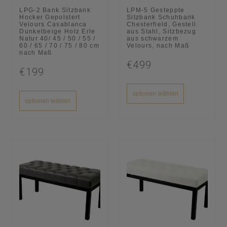
LPG-2 Bank Sitzbank
LPM-5 Gesteppte
Hocker Gepolstert
Sitzbank Schuhbank
Velours Casablanca
Chesterfield, Gestell
Dunkelbeige Holz Erle
aus Stahl, Sitzbezug
Natur 40/ 45 / 50 / 55 /
aus schwarzem
60 / 65 / 70 / 75 / 80 cm
Velours, nach Maß
nach Maß
€499
€199
optionen wählen
optionen wählen