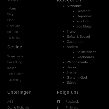
Sitzbänke
Home
Gesteppt
Shop
Gepolstert
Blog
aus Holz
Über Uns
aus Metall
Truhen
Kontakt
Sofas & Sessel
Wishlist
Garderoben
Sevice
Andere
Beistelltische
Warenkorb
Sideboards
Wandpaneele
Bezahlung
Hocker
Kasse
Tische
Mein konto
Gartenmöbel
Lieferung
Stühle
Unterlagen
Folge uns
AGB
Facebook
Cookie Richtlinie
Pinterest