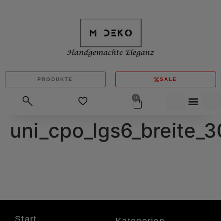
PRODUKTE
SALE
0
uni_cpo_lgs6_breite_
Start
Kategorien