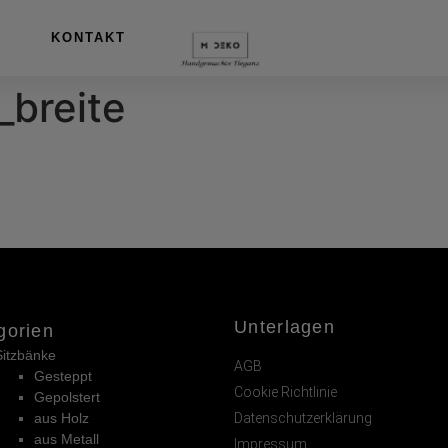
KONTAKT
_breite
Unterlagen
gorien
Sitzbänke
AGB
Gesteppt
Cookie Richtlinie
Gepolstert
aus Holz
Datenschutzerklärung
aus Metall
Impressum