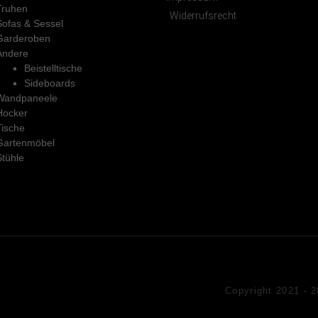
Truhen
Widerrufsrecht
Sofas & Sessel
Garderoben
Andere
Beistelltische
Sideboards
Wandpaneele
Hocker
Tische
Gartenmöbel
Stühle
Copyright 2021 - 