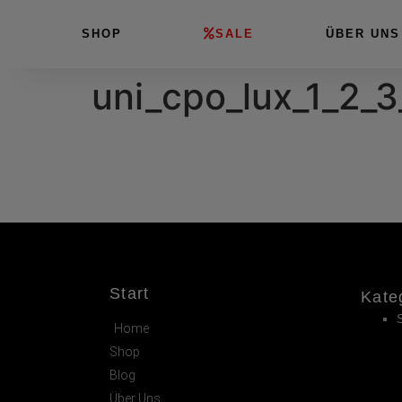
SHOP
SALE
ÜBER UNS
uni_cpo_lux_1_2_3
Start
Kate
Home
Shop
Blog
Über Uns