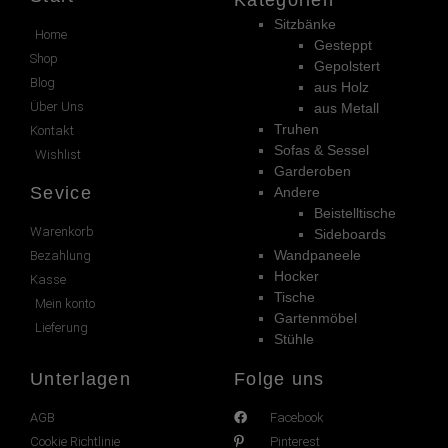
Sitzbänke
Home
Gesteppt
Shop
Gepolstert
Blog
aus Holz
Über Uns
aus Metall
Truhen
Kontakt
Sofas & Sessel
Wishlist
Garderoben
Sevice
Andere
Beistelltische
Warenkorb
Sideboards
Wandpaneele
Bezahlung
Hocker
Kasse
Tische
Mein konto
Gartenmöbel
Lieferung
Stühle
Unterlagen
Folge uns
AGB
Facebook
Cookie Richtlinie
Pinterest