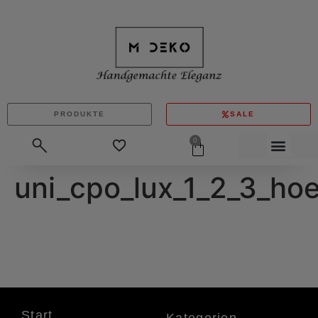
PRODUKTE
SALE
0
uni_cpo_lux_1_2_3_ho
Start
Kategorien