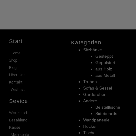
Start
Kategorien
Sitzbänke
Home
Gesteppt
Shop
Gepolstert
Blog
aus Holz
Über Uns
aus Metall
Truhen
Kontakt
Sofas & Sessel
Wishlist
Garderoben
Sevice
Andere
Beistelltische
Warenkorb
Sideboards
Wandpaneele
Bezahlung
Hocker
Kasse
Tische
Mein konto