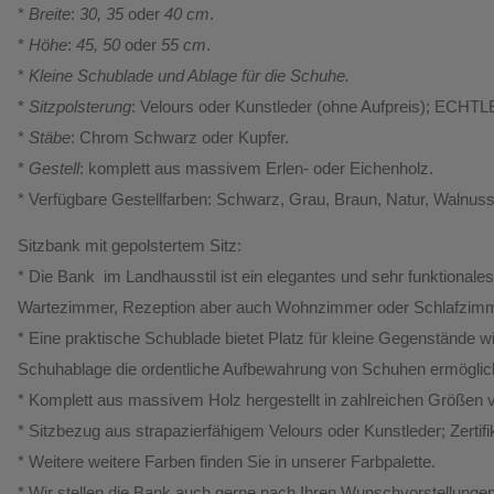
*
Breite
:
30, 35
oder
40 cm
.
*
Höhe
:
45, 50
oder
55 cm
.
*
Kleine Schublade und Ablage für die Schuhe.
*
Sitzpolsterung
: Velours oder Kunstleder (ohne Aufpreis); ECHTL
*
Stäbe
: Chrom Schwarz oder Kupfer.
*
Gestell
: komplett aus massivem Erlen- oder Eichenholz.
* Verfügbare Gestellfarben: Schwarz, Grau, Braun, Natur, Walnus
Sitzbank mit gepolstertem Sitz:
* Die Bank im Landhausstil ist ein elegantes und sehr funktionales
Wartezimmer, Rezeption aber auch Wohnzimmer oder Schlafzi
* Eine praktische Schublade bietet Platz für kleine Gegenstände w
Schuhablage die ordentliche Aufbewahrung von Schuhen ermöglic
* Komplett aus massivem Holz hergestellt in zahlreichen Größen v
* Sitzbezug aus strapazierfähigem Velours oder Kunstleder; Zert
* Weitere weitere Farben finden Sie in unserer Farbpalette.
* Wir stellen die Bank auch gerne nach Ihren Wunschvorstellungen