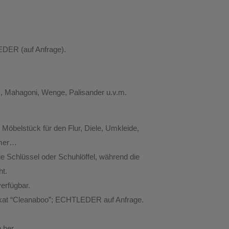
EDER (auf Anfrage).
s, Mahagoni, Wenge, Palisander u.v.m.
 Möbelstück für den Flur, Diele, Umkleide,
mmer…
ie Schlüssel oder Schuhlöffel, während die
ht.
erfügbar.
ifikat “Cleanaboo”; ECHTLEDER auf Anfrage.
 her.