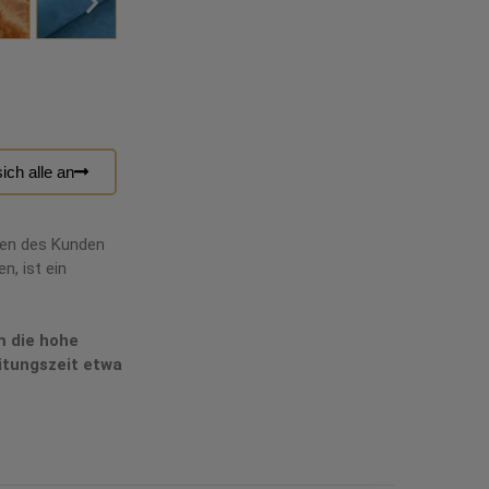
ich alle an
hen des Kunden
n, ist ein
m die hohe
itungszeit etwa