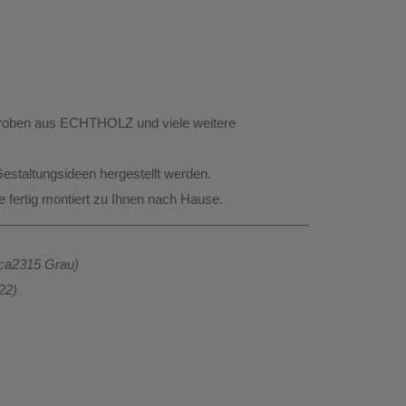
rderoben aus ECHTHOLZ
und viele weitere
estaltungsideen hergestellt werden.
te
fertig montiert
zu Ihnen nach Hause.
nca2315 Grau)
22)