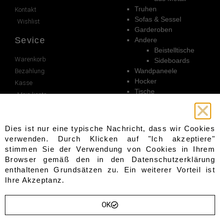
Truhen
Kontakt
Sofas & Sessel
Wishlist
Garderoben
Sevice
Andere
Beistelltische
Warenkorb
Sideboards
Wandpaneele
Bezahlung
Hocker
Kasse
Tische
Mein konto
Gartenmöbel
Lieferung
Stühle
Dies ist nur eine typische Nachricht, dass wir Cookies
Unterlagen
Folge uns
verwenden. Durch Klicken auf "Ich akzeptiere"
stimmen Sie der Verwendung von Cookies in Ihrem
AGB
Facebook
Browser gemäß den in den
Datenschutzerklärung
Cookie Richtlinie
Pinterest
enthaltenen Grundsätzen zu. Ein weiterer Vorteil ist
Datenschutzerklärung
Instagram
Ihre Akzeptanz.
Impressum
Widerrufsrecht
OK