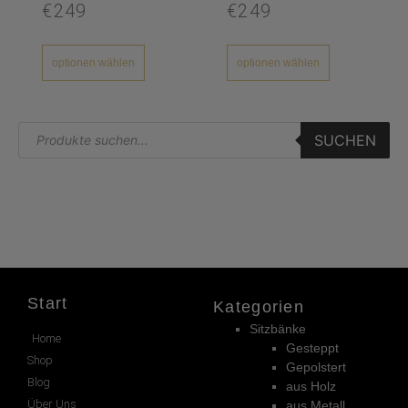
€249
€249
optionen wählen
optionen wählen
SUCHEN
Start
Kategorien
Sitzbänke
Home
Gesteppt
Shop
Gepolstert
Blog
aus Holz
Über Uns
aus Metall