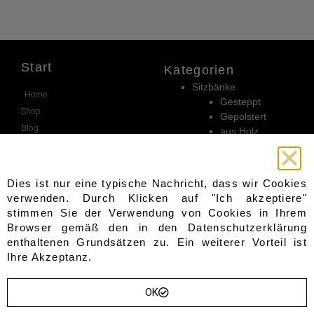
Start
Kategorien
Sitzbänke
Home
Gesteppt
Shop
Gepolstert
Blog
aus Holz
Über Uns
aus Metall
Truhen
Kontakt
Sofas & Sessel
Wishlist
Dies ist nur eine typische Nachricht, dass wir Cookies
Garderoben
verwenden. Durch Klicken auf "Ich akzeptiere"
Sevice
Andere
stimmen Sie der Verwendung von Cookies in Ihrem
Beistelltische
Browser gemäß den in den
Datenschutzerklärung
Warenkorb
Sideboards
enthaltenen Grundsätzen zu. Ein weiterer Vorteil ist
Wandpaneele
Bezahlung
Ihre Akzeptanz.
Hocker
Kasse
Tische
Mein konto
OK
Gartenmöbel
Lieferung
Stühle