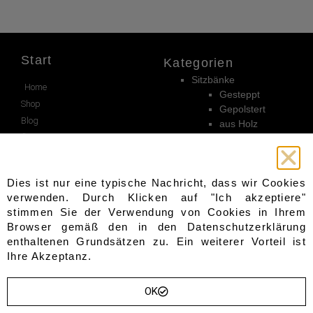
Start
Kategorien
Sitzbänke
Home
Gesteppt
Shop
Gepolstert
Blog
aus Holz
Über Uns
aus Metall
Truhen
Kontakt
Sofas & Sessel
Wishlist
Dies ist nur eine typische Nachricht, dass wir Cookies
Garderoben
Sevice
verwenden. Durch Klicken auf "Ich akzeptiere"
Andere
stimmen Sie der Verwendung von Cookies in Ihrem
Beistelltische
Warenkorb
Browser gemäß den in den
Datenschutzerklärung
Sideboards
enthaltenen Grundsätzen zu. Ein weiterer Vorteil ist
Wandpaneele
Bezahlung
Ihre Akzeptanz.
Hocker
Kasse
Tische
Mein konto
Gartenmöbel
OK
Lieferung
Stühle