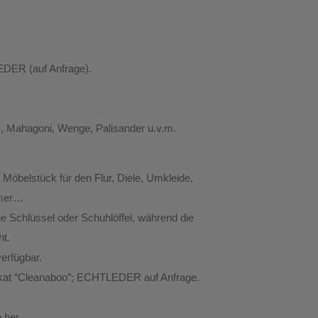
EDER (auf Anfrage).
s, Mahagoni, Wenge, Palisander u.v.m.
 Möbelstück für den Flur, Diele, Umkleide,
mmer…
ie Schlüssel oder Schuhlöffel, während die
ht.
erfügbar.
ifikat “Cleanaboo”; ECHTLEDER auf Anfrage.
 her.