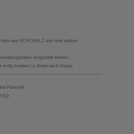
rderoben aus ECHTHOLZ
und viele weitere
estaltungsideen hergestellt werden.
te
fertig montiert
zu Ihnen nach Hause.
nkel Piano04
)
2-62)