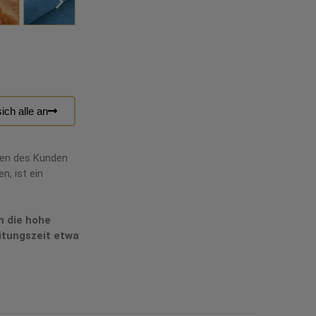
ich alle an
hen des Kunden
n, ist ein
m die hohe
itungszeit etwa