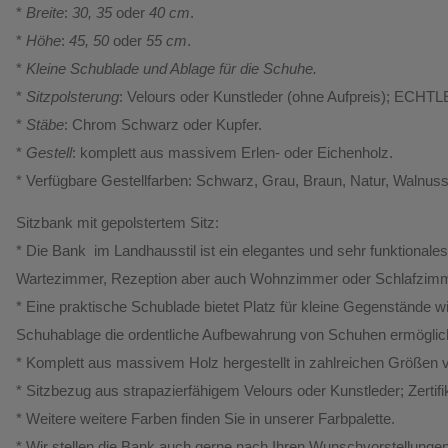
*
Breite
:
30, 35
oder
40 cm
.
*
Höhe
:
45, 50
oder
55 cm
.
*
Kleine Schublade und Ablage für die Schuhe.
*
Sitzpolsterung
: Velours oder Kunstleder (ohne Aufpreis); ECHTL
*
Stäbe
: Chrom Schwarz oder Kupfer.
*
Gestell
: komplett aus massivem Erlen- oder Eichenholz.
* Verfügbare Gestellfarben: Schwarz, Grau, Braun, Natur, Walnus
Sitzbank mit gepolstertem Sitz:
* Die Bank im Landhausstil ist ein elegantes und sehr funktionales
Wartezimmer, Rezeption aber auch Wohnzimmer oder Schlafzi
* Eine praktische Schublade bietet Platz für kleine Gegenstände w
Schuhablage die ordentliche Aufbewahrung von Schuhen ermöglic
* Komplett aus massivem Holz hergestellt in zahlreichen Größen v
* Sitzbezug aus strapazierfähigem Velours oder Kunstleder; Zert
* Weitere weitere Farben finden Sie in unserer Farbpalette.
* Wir stellen die Bank auch gerne nach Ihren Wunschvorstellungen