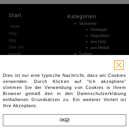
Start
Kategorien
Sitzbänke
Home
Gesteppt
Shop
Gepolstert
Blog
aus Holz
Über Uns
aus Metall
Truhen
Kontakt
Sofas & Sessel
Wishlist
Garderoben
Sevice
Andere
Dies ist nur eine typische Nachricht, dass wir Cookies
Beistelltische
verwenden. Durch Klicken auf "Ich akzeptiere"
Warenkorb
Sideboards
stimmen Sie der Verwendung von Cookies in Ihrem
Wandpaneele
Bezahlung
Browser gemäß den in den
Datenschutzerklärung
Hocker
Kasse
enthaltenen Grundsätzen zu. Ein weiterer Vorteil ist
Tische
Mein konto
Ihre Akzeptanz.
Gartenmöbel
Lieferung
Stühle
OK
Unterlagen
Folge uns