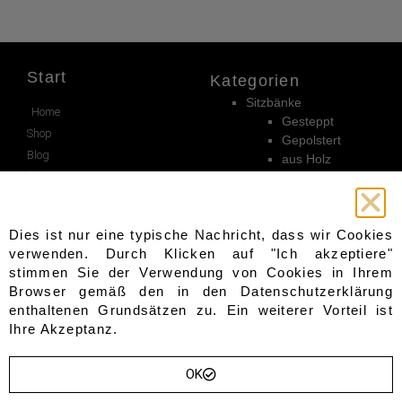
Start
Kategorien
Sitzbänke
Home
Gesteppt
Shop
Gepolstert
Blog
aus Holz
Über Uns
aus Metall
Truhen
Kontakt
Sofas & Sessel
Wishlist
Dies ist nur eine typische Nachricht, dass wir Cookies
Garderoben
Sevice
verwenden. Durch Klicken auf "Ich akzeptiere"
Andere
stimmen Sie der Verwendung von Cookies in Ihrem
Beistelltische
Warenkorb
Browser gemäß den in den
Datenschutzerklärung
Sideboards
enthaltenen Grundsätzen zu. Ein weiterer Vorteil ist
Wandpaneele
Bezahlung
Ihre Akzeptanz.
Hocker
Kasse
Tische
Mein konto
Gartenmöbel
OK
Lieferung
Stühle