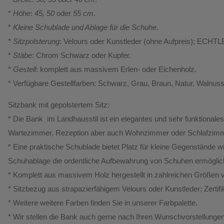
*
Höhe
:
45, 50
oder
55 cm
.
*
Kleine Schublade und Ablage für die Schuhe.
*
Sitzpolsterung
: Velours oder Kunstleder (ohne Aufpreis); ECHTL
*
Stäbe
: Chrom Schwarz oder Kupfer.
*
Gestell
: komplett aus massivem Erlen- oder Eichenholz.
* Verfügbare Gestellfarben: Schwarz, Grau, Braun, Natur, Walnus
Sitzbank mit gepolstertem Sitz:
* Die Bank im Landhausstil ist ein elegantes und sehr funktionales
Wartezimmer, Rezeption aber auch Wohnzimmer oder Schlafzi
* Eine praktische Schublade bietet Platz für kleine Gegenstände w
Schuhablage die ordentliche Aufbewahrung von Schuhen ermöglic
* Komplett aus massivem Holz hergestellt in zahlreichen Größen v
* Sitzbezug aus strapazierfähigem Velours oder Kunstleder; Zert
* Weitere weitere Farben finden Sie in unserer Farbpalette.
* Wir stellen die Bank auch gerne nach Ihren Wunschvorstellungen