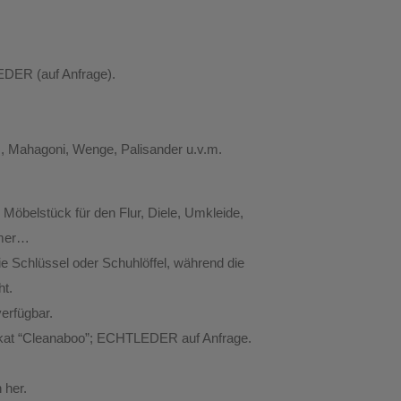
EDER (auf Anfrage).
s, Mahagoni, Wenge, Palisander u.v.m.
 Möbelstück für den Flur, Diele, Umkleide,
mmer…
ie Schlüssel oder Schuhlöffel, während die
ht.
erfügbar.
ifikat “Cleanaboo”; ECHTLEDER auf Anfrage.
 her.