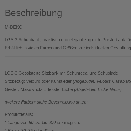
Beschreibung
M-DEKO
LGS-3 Schuhbank
, praktisch und elegant zugleich: Polsterbank fü
Erhältlich
in vielen Farben und Größen
zur individuellen Gestaltung
LGS-3 Gepolsterte Sitzbank mit Schuhregal und Schublade
Sitzbezug:
Velours oder Kunstleder
(Abgebildet: Velours Casablan
Gestell:
Massivholz Erle oder Eiche
(Abgebildet: Eiche Natur)
(weitere Farben: siehe Beschreibung unten)
Produktdetails:
*
Länge
von
50 cm
bis
200 cm
möglich.
*
Breite
:
30, 35
oder
40 cm
.