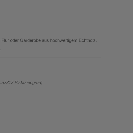
r
Flur
oder
Garderobe
aus hochwertigem
Echtholz
.
.
ca2312 Pistaziengrün)