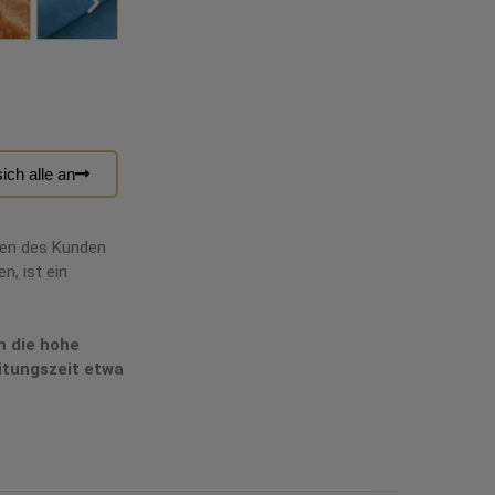
ich alle an
hen des Kunden
n, ist ein
m die hohe
itungszeit etwa