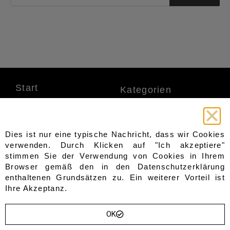
Start
Kategorien
Sitzbänke
Home
Gesteppt
Shop
Gepolstert
Blog
Dies ist nur eine typische Nachricht, dass wir Cookies
aus Holz
Über Uns
verwenden. Durch Klicken auf "Ich akzeptiere"
aus Metall
stimmen Sie der Verwendung von Cookies in Ihrem
Truhen
Kontakt
Browser gemäß den in den
Datenschutzerklärung
Sofas & Sessel
Wishlist
enthaltenen Grundsätzen zu. Ein weiterer Vorteil ist
Garderoben
Sevice
Ihre Akzeptanz.
Andere
Beistelltische
Warenkorb
Sideboards
OK
Wandpaneele
Bezahlung