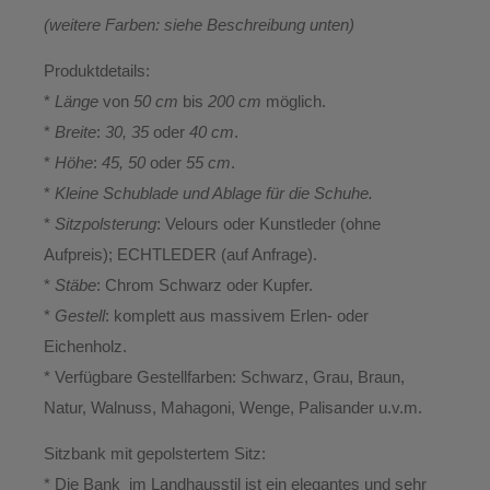
(weitere Farben: siehe Beschreibung unten)
Produktdetails:
*
Länge
von
50 cm
bis
200 cm
möglich.
*
Breite
:
30, 35
oder
40 cm
.
*
Höhe
:
45, 50
oder
55 cm
.
*
Kleine Schublade und Ablage für die Schuhe.
*
Sitzpolsterung
: Velours oder Kunstleder (ohne
Aufpreis); ECHTLEDER (auf Anfrage).
*
Stäbe
: Chrom Schwarz oder Kupfer.
*
Gestell
: komplett aus massivem Erlen- oder
Eichenholz.
* Verfügbare Gestellfarben: Schwarz, Grau, Braun,
Natur, Walnuss, Mahagoni, Wenge, Palisander u.v.m.
Sitzbank mit gepolstertem Sitz:
* Die Bank im Landhausstil ist ein elegantes und sehr