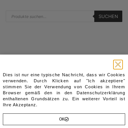
SUCHEN
Start
Kategorien
Dies ist nur eine typische Nachricht, dass wir Cookies
Sitzbänke
Home
verwenden. Durch Klicken auf "Ich akzeptiere"
Gesteppt
Shop
stimmen Sie der Verwendung von Cookies in Ihrem
Gepolstert
Blog
Browser gemäß den in den
Datenschutzerklärung
aus Holz
enthaltenen Grundsätzen zu. Ein weiterer Vorteil ist
Über Uns
aus Metall
Ihre Akzeptanz.
Truhen
Kontakt
Sofas & Sessel
Wishlist
Garderoben
OK
Sevice
Andere