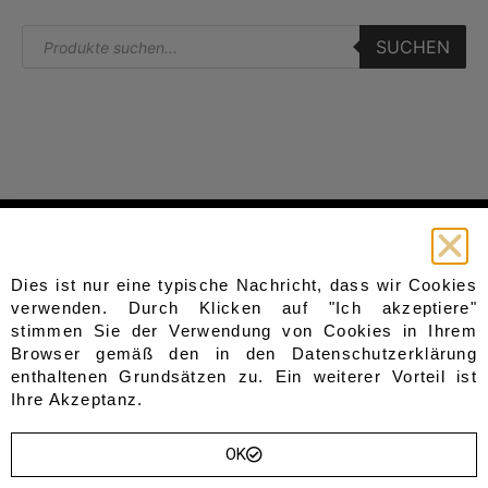
SUCHEN
Start
Kategorien
Sitzbänke
Dies ist nur eine typische Nachricht, dass wir Cookies
Home
Gesteppt
verwenden. Durch Klicken auf "Ich akzeptiere"
Shop
Gepolstert
stimmen Sie der Verwendung von Cookies in Ihrem
Blog
aus Holz
Browser gemäß den in den
Datenschutzerklärung
Über Uns
aus Metall
enthaltenen Grundsätzen zu. Ein weiterer Vorteil ist
Truhen
Kontakt
Ihre Akzeptanz.
Sofas & Sessel
Wishlist
Garderoben
OK
Sevice
Andere
Beistelltische