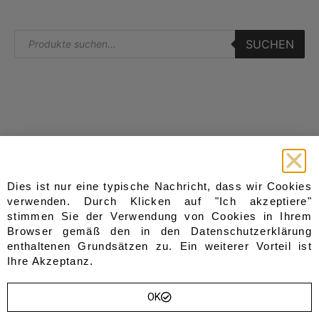
SUCHEN
Start
Kategorien
Dies ist nur eine typische Nachricht, dass wir Cookies
Sitzbänke
Home
verwenden. Durch Klicken auf "Ich akzeptiere"
Gesteppt
stimmen Sie der Verwendung von Cookies in Ihrem
Shop
Gepolstert
Browser gemäß den in den
Datenschutzerklärung
Blog
aus Holz
enthaltenen Grundsätzen zu. Ein weiterer Vorteil ist
Über Uns
aus Metall
Ihre Akzeptanz.
Truhen
Kontakt
Sofas & Sessel
Wishlist
Garderoben
OK
Sevice
Andere