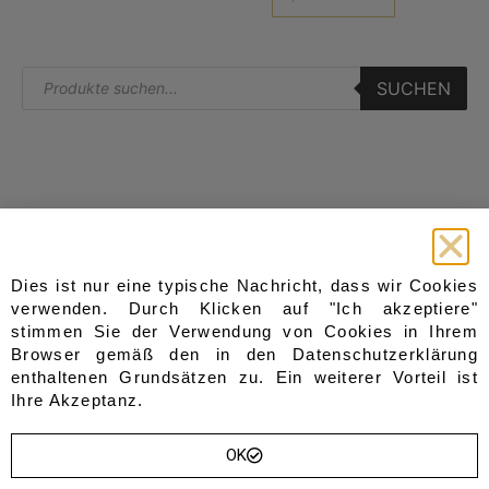
SUCHEN
Start
Dies ist nur eine typische Nachricht, dass wir Cookies
Kategorien
verwenden. Durch Klicken auf "Ich akzeptiere"
Sitzbänke
Home
stimmen Sie der Verwendung von Cookies in Ihrem
Gesteppt
Shop
Browser gemäß den in den
Datenschutzerklärung
Gepolstert
enthaltenen Grundsätzen zu. Ein weiterer Vorteil ist
Blog
aus Holz
Ihre Akzeptanz.
Über Uns
aus Metall
Truhen
Kontakt
Sofas & Sessel
OK
Wishlist
Garderoben