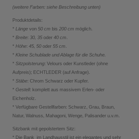
(weitere Farben: siehe Beschreibung unten)
Produktdetails:
*
Länge
von
50 cm
bis
200 cm
möglich.
*
Breite
:
30, 35
oder
40 cm
.
*
Höhe
:
45, 50
oder
55 cm
.
*
Kleine Schublade und Ablage für die Schuhe.
*
Sitzpolsterung
: Velours oder Kunstleder (ohne
Aufpreis); ECHTLEDER (auf Anfrage).
*
Stäbe
: Chrom Schwarz oder Kupfer.
*
Gestell
: komplett aus massivem Erlen- oder
Eichenholz.
* Verfügbare Gestellfarben: Schwarz, Grau, Braun,
Natur, Walnuss, Mahagoni, Wenge, Palisander u.v.m.
Sitzbank mit gepolstertem Sitz:
* Die Bank im Landhausstil ist ein elegantes und sehr