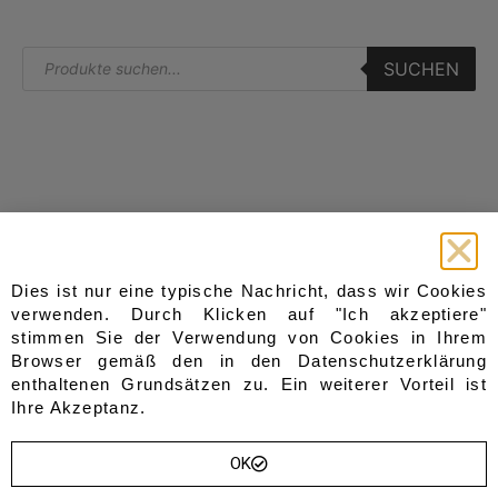
SUCHEN
Start
Kategorien
Dies ist nur eine typische Nachricht, dass wir Cookies
Sitzbänke
Home
verwenden. Durch Klicken auf "Ich akzeptiere"
Gesteppt
stimmen Sie der Verwendung von Cookies in Ihrem
Shop
Gepolstert
Browser gemäß den in den
Datenschutzerklärung
Blog
aus Holz
enthaltenen Grundsätzen zu. Ein weiterer Vorteil ist
Über Uns
aus Metall
Ihre Akzeptanz.
Truhen
Kontakt
Sofas & Sessel
Wishlist
Garderoben
OK
Sevice
Andere