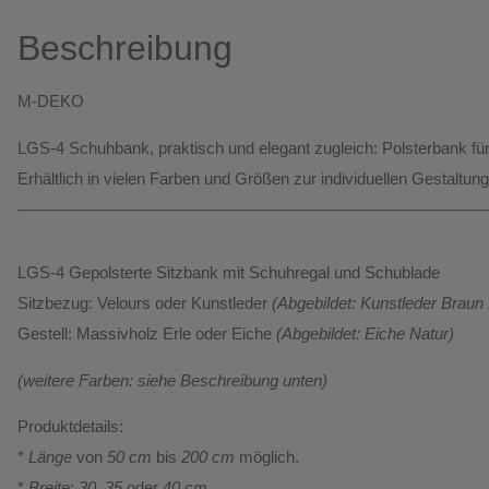
Beschreibung
M-DEKO
LGS-4 Schuhbank
, praktisch und elegant zugleich: Polsterbank fü
Erhältlich
in vielen Farben und Größen
zur individuellen Gestaltung
LGS-4 Gepolsterte Sitzbank mit Schuhregal und Schublade
Sitzbezug:
Velours oder Kunstleder
(Abgebildet: Kunstleder Braun
Gestell:
Massivholz Erle oder Eiche
(Abgebildet: Eiche Natur)
(weitere Farben: siehe Beschreibung unten)
Produktdetails:
*
Länge
von
50 cm
bis
200 cm
möglich.
*
Breite
:
30, 35
oder
40 cm
.