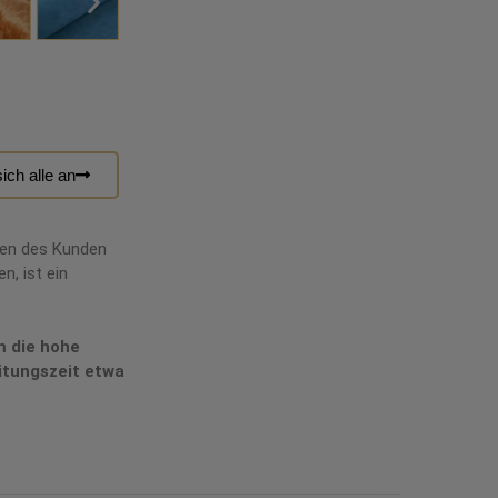
ich alle an
hen des Kunden
n, ist ein
m die hohe
itungszeit etwa