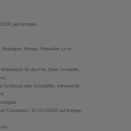
EDER (auf Anfrage).
s, Mahagoni, Wenge, Palisander u.v.m.
 Möbelstück für den Flur, Diele, Umkleide,
mmer…
ie Schlüssel oder Schuhlöffel, während die
ht.
erfügbar.
ifikat “Cleanaboo”; ECHTLEDER auf Anfrage.
 her.