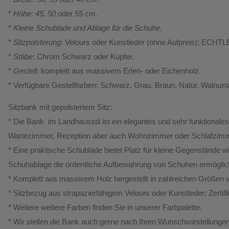
*
Höhe
:
45, 50
oder
55 cm
.
*
Kleine Schublade und Ablage für die Schuhe.
*
Sitzpolsterung
: Velours oder Kunstleder (ohne Aufpreis); ECHTL
*
Stäbe
: Chrom Schwarz oder Kupfer.
*
Gestell
: komplett aus massivem Erlen- oder Eichenholz.
* Verfügbare Gestellfarben: Schwarz, Grau, Braun, Natur, Walnus
Sitzbank mit gepolstertem Sitz:
* Die Bank im Landhausstil ist ein elegantes und sehr funktionales
Wartezimmer, Rezeption aber auch Wohnzimmer oder Schlafzi
* Eine praktische Schublade bietet Platz für kleine Gegenstände w
Schuhablage die ordentliche Aufbewahrung von Schuhen ermöglic
* Komplett aus massivem Holz hergestellt in zahlreichen Größen v
* Sitzbezug aus strapazierfähigem Velours oder Kunstleder; Zert
* Weitere weitere Farben finden Sie in unserer Farbpalette.
* Wir stellen die Bank auch gerne nach Ihren Wunschvorstellungen