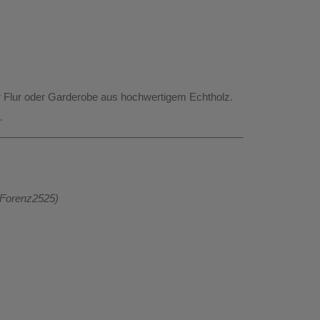
r
Flur
oder
Garderobe
aus hochwertigem
Echtholz
.
.
 Forenz2525)