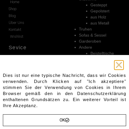
Home
Gesteppt
Shop
Gepolstert
Blog
aus Holz
Über Uns
aus Metall
Truhen
Kontakt
Sofas & Sessel
Wishlist
Garderoben
Sevice
Andere
Beistelltische
Warenkorb
Sideboards
Wandpaneele
Bezahlung
Hocker
Kasse
Dies ist nur eine typische Nachricht, dass wir Cookies
Tische
Mein konto
verwenden. Durch Klicken auf "Ich akzeptiere"
Gartenmöbel
Lieferung
stimmen Sie der Verwendung von Cookies in Ihrem
Stühle
Browser gemäß den in den
Datenschutzerklärung
enthaltenen Grundsätzen zu. Ein weiterer Vorteil ist
Unterlagen
Folge uns
Ihre Akzeptanz.
AGB
Facebook
Cookie Richtlinie
Pinterest
OK
Datenschutzerklärung
Instagram