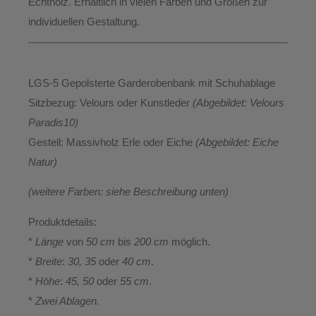
Echtholz
. Erhältlich
in vielen Farben und Größen
zur
individuellen Gestaltung.
LGS-5 Gepolsterte Garderobenbank mit Schuhablage
Sitzbezug:
Velours oder Kunstleder
(Abgebildet: Velours
Paradis10
)
Gestell:
Massivholz Erle oder Eiche
(Abgebildet: Eiche
Natur)
(weitere Farben: siehe Beschreibung unten)
Produktdetails:
*
Länge
von
50 cm
bis
200 cm
möglich.
*
Breite
:
30, 35
oder
40 cm
.
*
Höhe
:
45, 50
oder
55 cm
.
*
Zwei Ablagen.