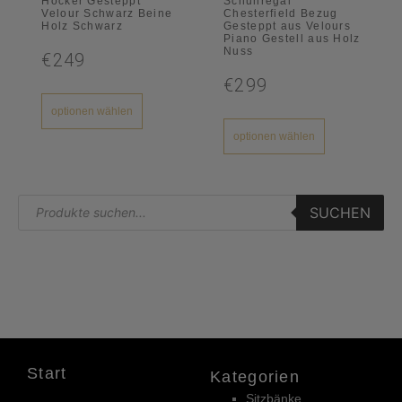
Hocker Gesteppt
Schuhregal
Velour Schwarz Beine
Chesterfield Bezug
Holz Schwarz
Gesteppt aus Velours
Piano Gestell aus Holz
Nuss
€249
€299
optionen wählen
optionen wählen
SUCHEN
Start
Kategorien
Sitzbänke