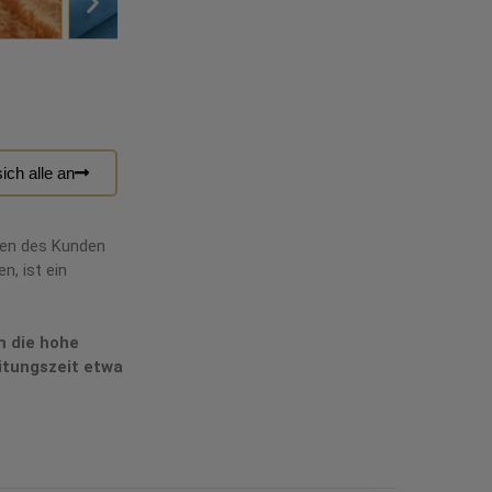
ich alle an
hen des Kunden
n, ist ein
m die hohe
itungszeit etwa