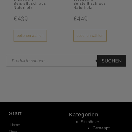
Beistelltisch aus
Beistelltisch aus
Naturholz
Naturholz
€439
€449
optionen wählen
optionen wählen
SUCHEN
Start
Kategorien
Sitzbänke
Home
Gesteppt
Shop