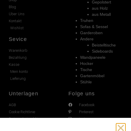
Gepolstert
Blog
aus Holz
Über Uns
aus Metall
Truhen
Kontakt
Sofas & Sessel
Wishlist
Garderoben
Sevice
Andere
Beistelltische
Warenkorb
Sideboards
Wandpaneele
Bezahlung
Hocker
Kasse
Tische
Mein konto
Gartenmöbel
Lieferung
Stühle
Unterlagen
Folge uns
AGB
Facebook
Cookie Richtlinie
Pinterest
Datenschutzerklärung
Instagram
Impressum