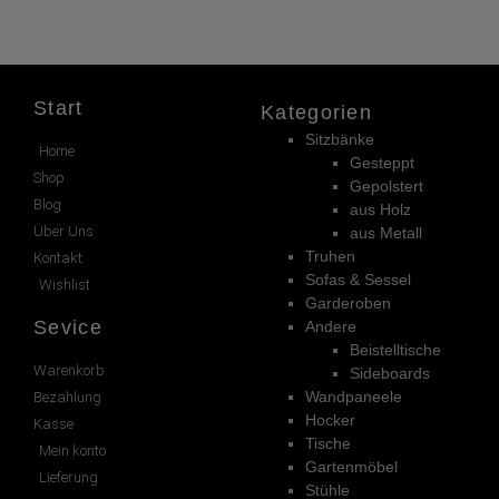
Start
Kategorien
Sitzbänke
Home
Gesteppt
Shop
Gepolstert
Blog
aus Holz
Über Uns
aus Metall
Truhen
Kontakt
Sofas & Sessel
Wishlist
Garderoben
Sevice
Andere
Beistelltische
Warenkorb
Sideboards
Wandpaneele
Bezahlung
Hocker
Kasse
Tische
Mein konto
Gartenmöbel
Lieferung
Stühle