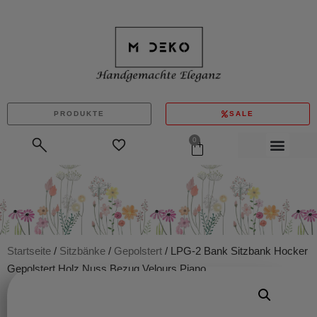
PRODUKTE
SALE
0
Startseite
/
Sitzbänke
/
Gepolstert
/ LPG-2 Bank Sitzbank Hocker
Gepolstert Holz Nuss Bezug Velours Piano