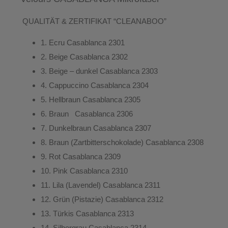
QUALITÄT & ZERTIFIKAT “CLEANABOO”
1.
Ecru
Casablanca 2301
2.
Beige
Casablanca 2302
3.
Beige – dunkel
Casablanca 2303
4.
Cappuccino
Casablanca 2304
5.
Hellbraun
Casablanca 2305
6.
Braun
Casablanca 2306
7.
Dunkelbraun
Casablanca 2307
8.
Braun (Zartbitterschokolade)
Casablanca 2308
9.
Rot
Casablanca 2309
10.
Pink
Casablanca 2310
11.
Lila (Lavendel)
Casablanca 2311
12.
Grün (Pistazie)
Casablanca 2312
13.
Türkis
Casablanca 2313
14.
Silbergrau
Casablanca 2314