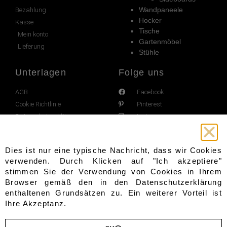
Wandpaneele
Bezahlung
Hocker
Kasse
Tische
Mein konto
Gartenmöbel
Lieferung
Stühle
Unterlagen
Folge uns
AGB
Facebook
Cookie Richtlinie
Pinterest
Datenschutzerklärung
Instagram
Impressum
Widerrufsrecht
Dies ist nur eine typische Nachricht, dass wir Cookies
verwenden. Durch Klicken auf "Ich akzeptiere"
stimmen Sie der Verwendung von Cookies in Ihrem
Browser gemäß den in den
Datenschutzerklärung
enthaltenen Grundsätzen zu. Ein weiterer Vorteil ist
Ihre Akzeptanz.
Copyright 2021 - 2022 © All rights Reserved.
Design by
SeiteLab