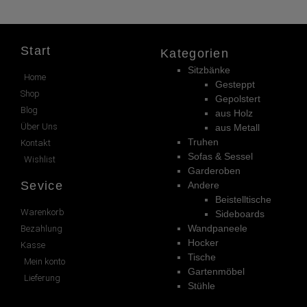
Start
Kategorien
Sitzbänke
Home
Gesteppt
Shop
Gepolstert
Blog
aus Holz
Über Uns
aus Metall
Truhen
Kontakt
Sofas & Sessel
Wishlist
Garderoben
Sevice
Andere
Beistelltische
Warenkorb
Sideboards
Wandpaneele
Bezahlung
Hocker
Kasse
Tische
Mein konto
Gartenmöbel
Lieferung
Stühle