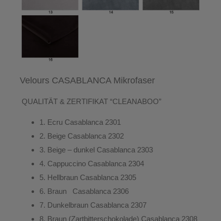
Velours CASABLANCA Mikrofaser
QUALITÄT & ZERTIFIKAT “CLEANABOO”
1.
Ecru
Casablanca 2301
2.
Beige
Casablanca 2302
3.
Beige – dunkel
Casablanca 2303
4.
Cappuccino
Casablanca 2304
5.
Hellbraun
Casablanca 2305
6.
Braun
Casablanca 2306
7.
Dunkelbraun
Casablanca 2307
8.
Braun (Zartbitterschokolade)
Casablanca 2308