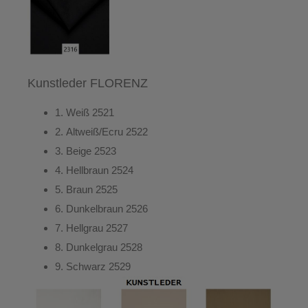
Kunstleder FLORENZ
1.
Weiß
2521
2.
Altweiß/Ecru
2522
3.
Beige
2523
4.
Hellbraun
2524
5.
Braun
2525
6.
Dunkelbraun
2526
7.
Hellgrau
2527
8.
Dunkelgrau
2528
9.
Schwarz
2529