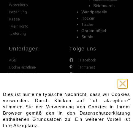
Warenkorb
Sideboards
Wandpaneele
Bezahlung
Hocker
Kasse
Tische
Mein konto
Gartenmöbel
Lieferung
Stühle
Unterlagen
Folge uns
AGB
Facebook
Cookie Richtlinie
Pinterest
Datenschutzerklärung
Instagram
Impressum
Widerrufsrecht
Dies ist nur eine typische Nachricht, dass wir Cookies
verwenden. Durch Klicken auf "Ich akzeptiere"
stimmen Sie der Verwendung von Cookies in Ihrem
Browser gemäß den in den
Datenschutzerklärung
enthaltenen Grundsätzen zu. Ein weiterer Vorteil ist
Ihre Akzeptanz.
Copyright 2021 - 2022 © All rights Reserved.
Design by
SeiteLab