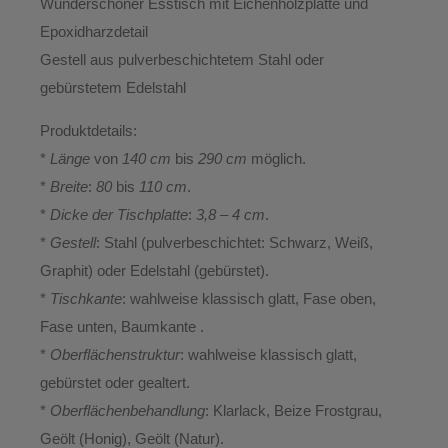
Wunderschöner Esstisch mit Eichenholzplatte und
Epoxidharzdetail
Gestell
aus pulverbeschichtetem Stahl oder
gebürstetem Edelstahl
Produktdetails:
*
Länge
von
140 cm
bis
290 cm
möglich.
*
Breite
:
80
bis
110 cm
.
*
Dicke der Tischplatte
:
3,8 – 4 cm
.
*
Gestell
: Stahl (pulverbeschichtet: Schwarz, Weiß,
Graphit) oder Edelstahl (gebürstet).
*
Tischkante
: wahlweise klassisch glatt, Fase oben,
Fase unten, Baumkante .
*
Oberflächenstruktur
: wahlweise klassisch glatt,
gebürstet oder gealtert.
*
Oberflächenbehandlung
: Klarlack, Beize Frostgrau,
Geölt (Honig), Geölt (Natur).