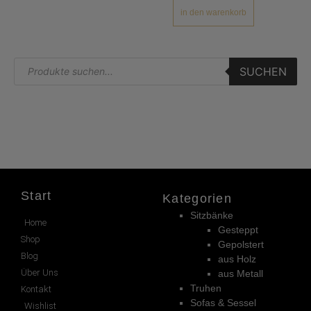
in den warenkorb
SUCHEN
Start
Kategorien
Sitzbänke
Home
Gesteppt
Shop
Gepolstert
Blog
aus Holz
Über Uns
aus Metall
Truhen
Kontakt
Sofas & Sessel
Wishlist