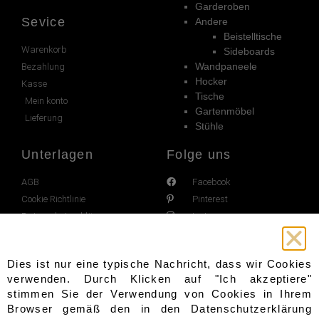
Garderoben
Sevice
Andere
Beistelltische
Warenkorb
Sideboards
Wandpaneele
Bezahlung
Hocker
Kasse
Tische
Mein konto
Gartenmöbel
Lieferung
Stühle
Unterlagen
Folge uns
AGB
Facebook
Cookie Richtlinie
Pinterest
Datenschutzerklärung
Instagram
Impressum
Widerrufsrecht
Dies ist nur eine typische Nachricht, dass wir Cookies
verwenden. Durch Klicken auf "Ich akzeptiere"
stimmen Sie der Verwendung von Cookies in Ihrem
Browser gemäß den in den
Datenschutzerklärung