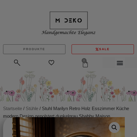
PRODUKTE
SALE
0
Startseite
/
Stühle
/ Stuhl Marilyn Retro Holz Esszimmer Küche
modern Design gepolstert dunkelgrau Shabby Maison