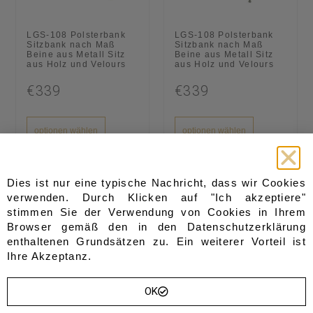
LGS-108 Polsterbank
LGS-108 Polsterbank
Sitzbank nach Maß
Sitzbank nach Maß
Beine aus Metall Sitz
Beine aus Metall Sitz
aus Holz und Velours
aus Holz und Velours
€339
€339
optionen wählen
optionen wählen
Dies ist nur eine typische Nachricht, dass wir Cookies
verwenden. Durch Klicken auf "Ich akzeptiere"
stimmen Sie der Verwendung von Cookies in Ihrem
Browser gemäß den in den
Datenschutzerklärung
enthaltenen Grundsätzen zu. Ein weiterer Vorteil ist
Ihre Akzeptanz.
OK